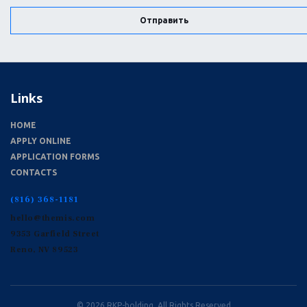
Отправить
Links
HOME
APPLY ONLINE
APPLICATION FORMS
CONTACTS
(816) 368-1181
hello@themis.com
9353 Garfield Street
Reno, NV 89523
© 2026 RKP-holding. All Rights Reserved