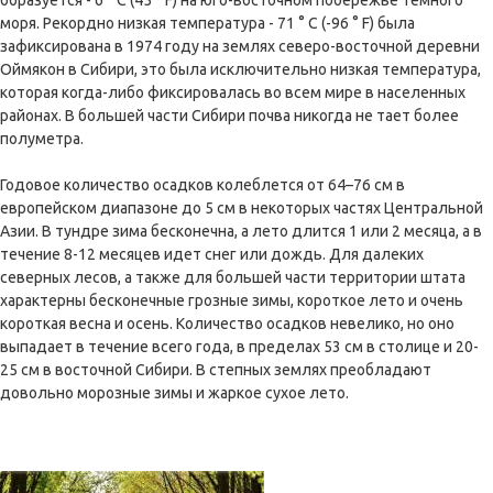
образуется - 6 ° C (45 ° F) на юго-восточном побережье Темного
моря. Рекордно низкая температура - 71 ° C (-96 ° F) была
зафиксирована в 1974 году на землях северо-восточной деревни
Оймякон в Сибири, это была исключительно низкая температура,
которая когда-либо фиксировалась во всем мире в населенных
районах. В большей части Сибири почва никогда не тает более
полуметра.
Годовое количество осадков колеблется от 64–76 см в
европейском диапазоне до 5 см в некоторых частях Центральной
Азии. В тундре зима бесконечна, а лето длится 1 или 2 месяца, а в
течение 8-12 месяцев идет снег или дождь. Для далеких
северных лесов, а также для большей части территории штата
характерны бесконечные грозные зимы, короткое лето и очень
короткая весна и осень. Количество осадков невелико, но оно
выпадает в течение всего года, в пределах 53 см в столице и 20-
25 см в восточной Сибири. В степных землях преобладают
довольно морозные зимы и жаркое сухое лето.