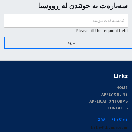
سەبارەت بە خوێندن لە ڕووسیا
Please fill the required field.
ناردن
Links
HOME
APPLY ONLINE
APPLICATION FORMS
CONTACTS
(816) 368-1181
hello@themis.com